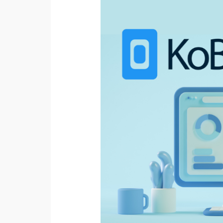
Pengumpulan
Data
Cepat
dan
Efisien