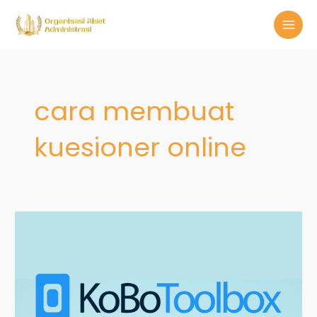
Skip
MAI
to
MEN
content
cara membuat
kuesioner online
KoboToolbox:
Solusi
Cepat
Pengumpulan
Data
Cepat
dan