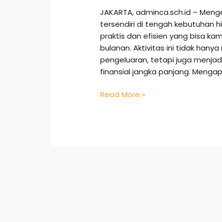
JAKARTA, adminca.sch.id – Menge
tersendiri di tengah kebutuhan h
praktis dan efisien yang bisa 
bulanan. Aktivitas ini tidak h
pengeluaran, tetapi juga menjad
finansial jangka panjang. Menga
Read More »