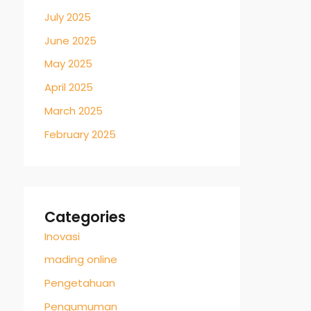
July 2025
June 2025
May 2025
April 2025
March 2025
February 2025
Categories
Inovasi
mading online
Pengetahuan
Pengumuman