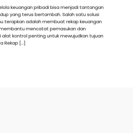
lola keuangan pribadi bisa menjadi tantangan
idup yang terus bertambah. Salah satu solusi
kamu terapkan adalah membuat rekap keuangan
anya membantu mencatat pemasukan dan
i alat kontrol penting untuk mewujudkan tujuan
pa Rekap […]