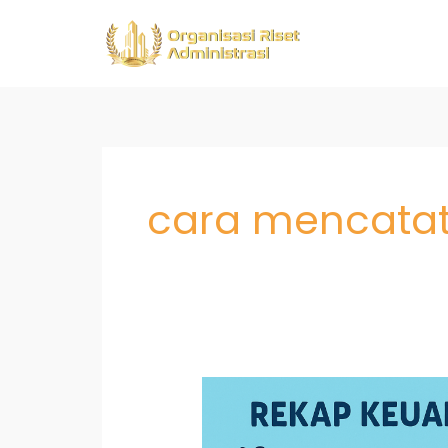
Skip
to
content
cara mencatat
Rekap
Keuangan
Bulanan: