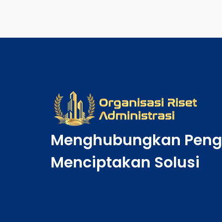
Menghubungkan Peng
Menciptakan Solusi