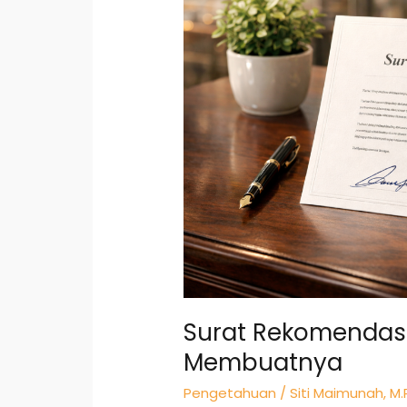
Panduan
Lengkap
Membuatnya
Surat Rekomendas
Membuatnya
Pengetahuan
/
Siti Maimunah, M.