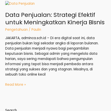
Data
Penjualan:
Data Penjualan: Strategi Efektif
Strategi
Efektif
untuk Meningkatkan Kinerja Bisnis
untuk
Meningkatkan
Pengetahuan
/
Paulin
Kinerja
JAKARTA, adminca.sch.id – Di era digital saat ini, data
Bisnis
penjualan bukan lagi sekadar angka di laporan bulanan.
Data penjualan menjadi nyawa bagi pengambilan
keputusan bisnis. Sebagai admin yang mengelola data
harian, saya sering mendapati bahwa pengumpulan
informasi yang tepat bisa menjadi pembeda antara
strategi yang sukses dan yang stagnan. Misalnya, di
sebuah toko online kecil
Read More »
Search