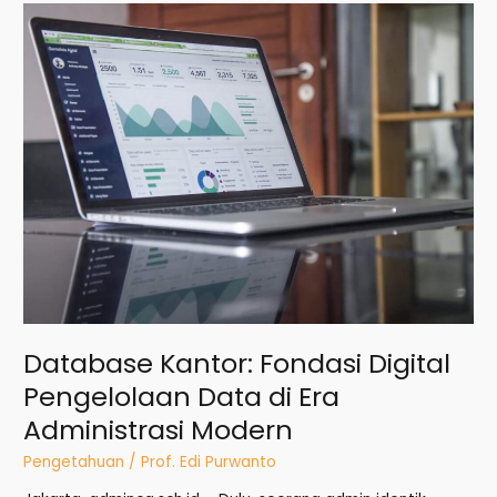
Database
Kantor:
Fondasi
Digital
Pengelolaan
Data
di
Era
Administrasi
Modern
Database Kantor: Fondasi Digital
Pengelolaan Data di Era
Administrasi Modern
Pengetahuan
/
Prof. Edi Purwanto