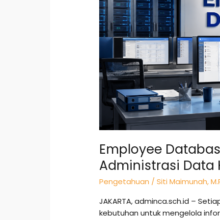
Kualitas
Administrasi
Data
Karyawan
Employee Database
Administrasi Data
Pengetahuan
/
Siti Maimunah, M.
JAKARTA, adminca.sch.id – Setia
kebutuhan untuk mengelola infor