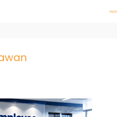
Ho
yawan