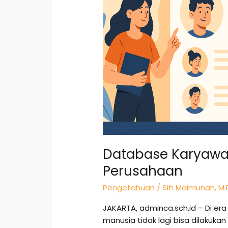
Database Karyawan:
Perusahaan
Pengetahuan
/
Siti Maimunah, M.
JAKARTA, adminca.sch.id – Di era
manusia tidak lagi bisa dilakuk