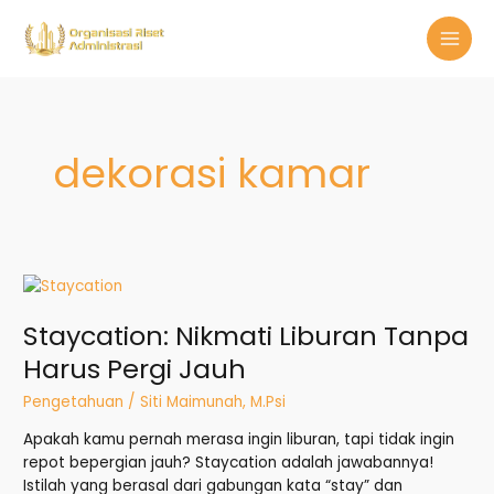
Skip
MAI
to
MEN
content
dekorasi kamar
Staycation:
Nikmati
Staycation: Nikmati Liburan Tanpa
Liburan
Tanpa
Harus Pergi Jauh
Harus
Pergi
Pengetahuan
/
Siti Maimunah, M.Psi
Jauh
Apakah kamu pernah merasa ingin liburan, tapi tidak ingin
repot bepergian jauh? Staycation adalah jawabannya!
Istilah yang berasal dari gabungan kata “stay” dan