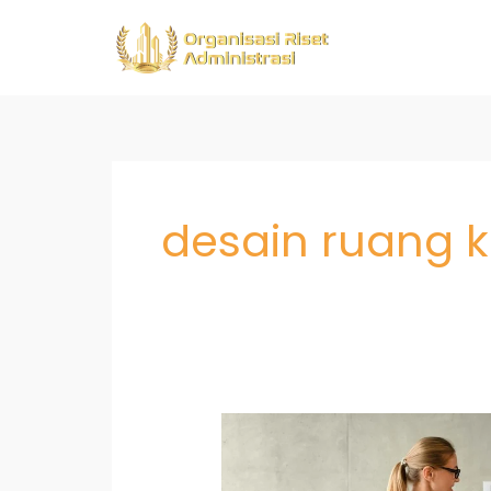
Skip
to
content
desain ruang k
Office
Organizing:
Rahasia