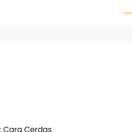
Ho
if: Cara Cerdas