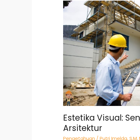
Estetika
Visual:
Seni
Meramu
Keindahan
Arsitektur
Estetika Visual: S
Arsitektur
Pengetahuan
/
Putri Imelda, S.M,