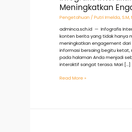
Cerdas
Meningkatkan Eng
Meningkatkan
Pengetahuan
/
Putri Imelda, S.M,
Engagement
Berita
adminca.sch.id — Infografis Int
konten berita yang tidak hanya 
meningkatkan engagement dari au
informasi bersaing begitu ketat
pada halaman Anda menjadi sebua
interaktif sangat terasa. Mari […]
Read More »