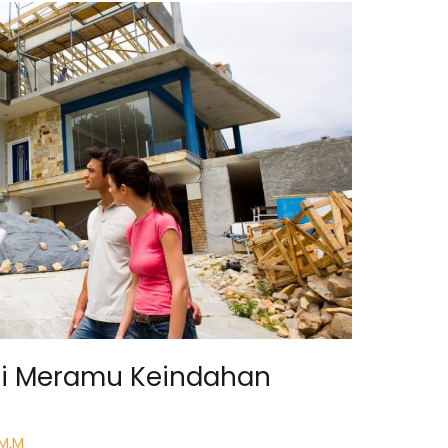
eni Meramu Keindahan
 M.M