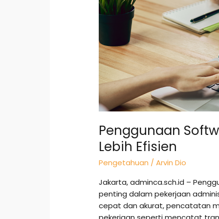
untuk
Kerja
Lebih
Efisien
Penggunaan Softwa
Lebih Efisien
Pengetahuan
/
Arvin Dio
Jakarta, adminca.sch.id – Pengg
penting dalam pekerjaan administ
cepat dan akurat, pencatatan ma
pekerjaan seperti mencatat tra