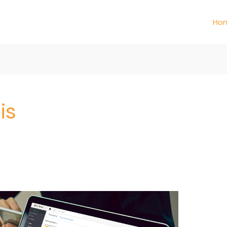
Ho
is