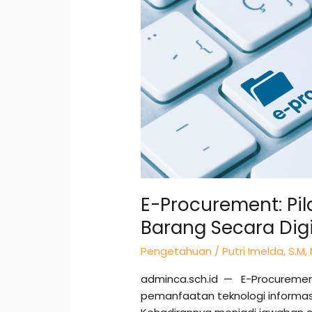
Digital
E-Procurement: Pi
Barang Secara Digi
Pengetahuan
/
Putri Imelda, S.M,
adminca.sch.id — E-Procurement
pemanfaatan teknologi informas