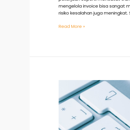
mengelola invoice bisa sangat m
risiko kesalahan juga meningkat
Read More »
E-
Procurement:
Pilar
Teknologi
Pengadaan
Barang
Secara