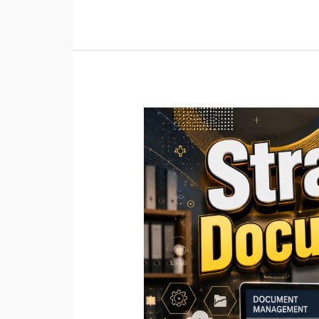
Strategic
Documentation:
Fondasi
Administrasi
yang
Mendukung
Keberlanjutan
Organisasi