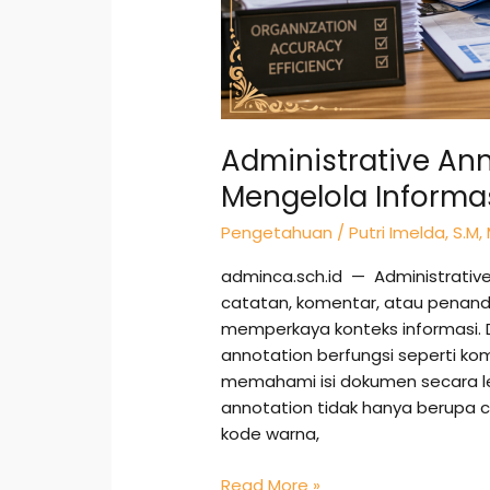
Administrative Ann
Mengelola Informas
Pengetahuan
/
Putri Imelda, S.M,
adminca.sch.id — Administrati
catatan, komentar, atau penand
memperkaya konteks informasi. 
annotation berfungsi seperti 
memahami isi dokumen secara leb
annotation tidak hanya berupa ca
kode warna,
Read More »