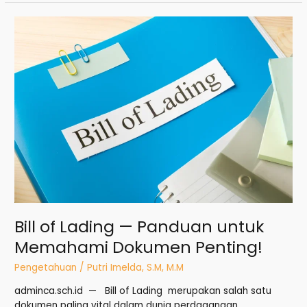
Bill
of
Lading
—
Panduan
untuk
Memahami
Dokumen
Penting!
Bill of Lading — Panduan untuk
Memahami Dokumen Penting!
Pengetahuan
/
Putri Imelda, S.M, M.M
adminca.sch.id — Bill of Lading merupakan salah satu
dokumen paling vital dalam dunia perdagangan