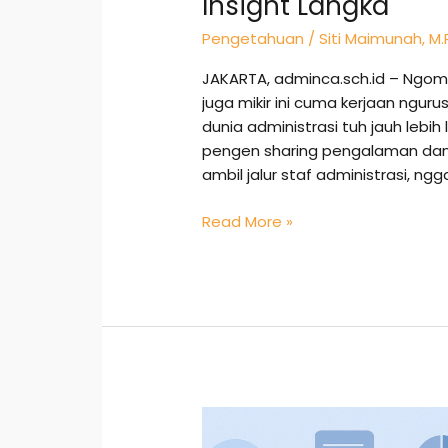
Insight Langka
Pengetahuan
/
Siti Maimunah, M.
JAKARTA, adminca.sch.id – Ngomong
juga mikir ini cuma kerjaan ngu
dunia administrasi tuh jauh lebih
pengen sharing pengalaman dan in
ambil jalur staf administrasi, ng
Read More »
Data
Entry