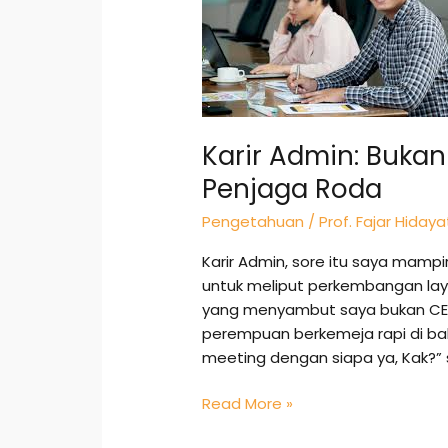
Sekadar
Tukang
Ketik,
tapi
Penjaga
Roda
Karir Admin: Bukan
Penjaga Roda
Pengetahuan
/
Prof. Fajar Hidaya
Karir Admin, sore itu saya mampi
untuk meliput perkembangan laya
yang menyambut saya bukan CEO
perempuan berkemeja rapi di bali
meeting dengan siapa ya, Kak?” 
Read More »