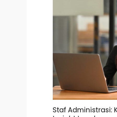
Tips
Jitu
&
Insight
Langka
Staf Administrasi: K