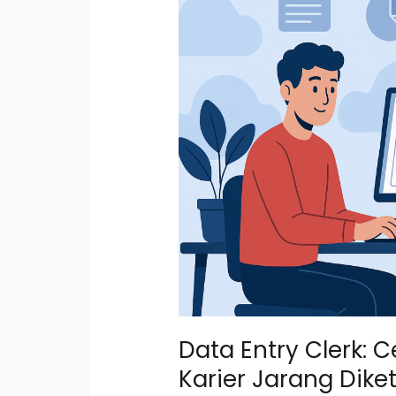
Clerk:
Cerita,
Tips,
dan
Lika-
liku
Karier
Jarang
Diketahui
Data Entry Clerk: Ce
Karier Jarang Dike