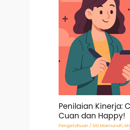
Jitu
Biar
Kerja
Makin
Cuan
dan
Happy!
Penilaian Kinerja: 
Cuan dan Happy!
Pengetahuan
/
Siti Maimunah, M.