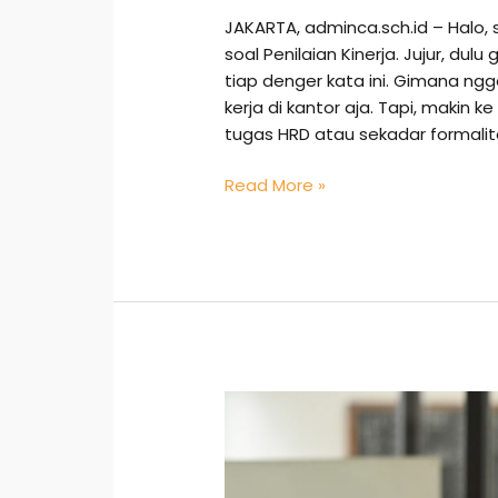
JAKARTA, adminca.sch.id – Halo, s
soal Penilaian Kinerja. Jujur, d
tiap denger kata ini. Gimana ngg
kerja di kantor aja. Tapi, makin k
tugas HRD atau sekadar formalit
Read More »
Staf
Administrasi:
Karier
Seru,