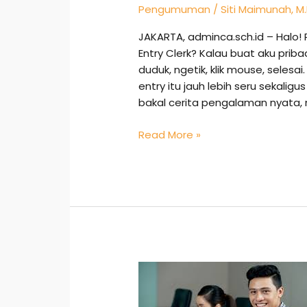
Pengumuman
/
Siti Maimunah, M.
JAKARTA, adminca.sch.id – Halo! 
Entry Clerk? Kalau buat aku priba
duduk, ngetik, klik mouse, selesa
entry itu jauh lebih seru sekaligus 
bakal cerita pengalaman nyata, 
Read More »
Karir
Admin:
Bukan