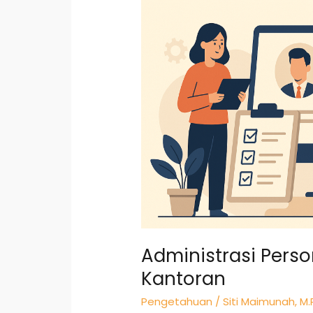
Sukses
Kerja
Kantoran
Administrasi Perso
Kantoran
Pengetahuan
/
Siti Maimunah, M.