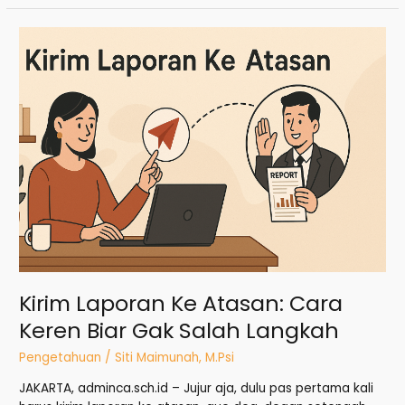
Kirim
Laporan
Ke
Atasan:
Cara
Keren
Biar
Gak
Salah
Langkah
Kirim Laporan Ke Atasan: Cara
Keren Biar Gak Salah Langkah
Pengetahuan
/
Siti Maimunah, M.Psi
JAKARTA, adminca.sch.id – Jujur aja, dulu pas pertama kali