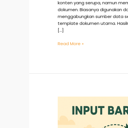
konten yang serupa, namun memil
dokumen. Biasanya digunakan dal
menggabungkan sumber data sep
template dokumen utama. Hasil
[…]
Read More »
Input
Barang
Masuk:
Cara
Simpel