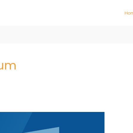
Ho
mum