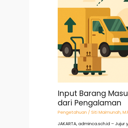
&
Anti
Ribet
dari
Pengalaman
Input Barang Masuk
dari Pengalaman
Pengetahuan
/
Siti Maimunah, M.
JAKARTA, adminca.sch.id – Jujur 