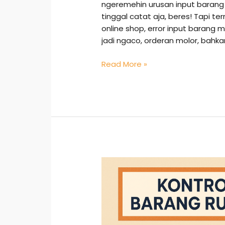
ngeremehin urusan input baran
tinggal catat aja, beres! Tapi t
online shop, error input barang 
jadi ngaco, orderan molor, bah
Read More »
Kontrol
Barang
Rusak:
Jurus
Jitu
Biar