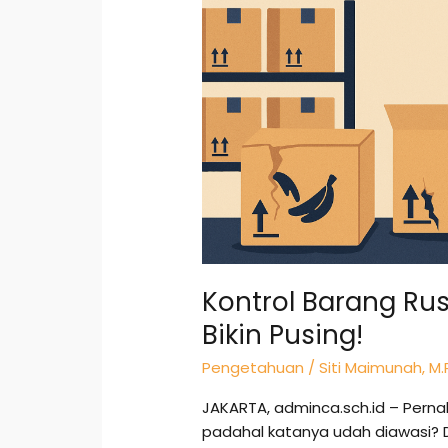
Stok
Gak
Bikin
Pusing!
Kontrol Barang Rusa
Bikin Pusing!
Pengetahuan
/
Siti Maimunah, M.
JAKARTA, adminca.sch.id – Perna
padahal katanya udah diawasi? D