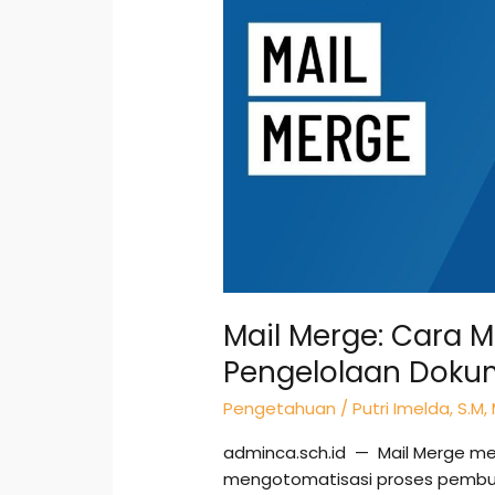
Menghemat
Waktu
dalam
Pengelolaan
Dokumen
Massal
Mail Merge: Cara
Pengelolaan Doku
Pengetahuan
/
Putri Imelda, S.M,
adminca.sch.id — Mail Merge mer
mengotomatisasi proses pembu