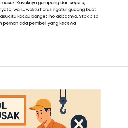
g masuk. Kayaknya gampang dan sepele,
ernyata, wah… waktu harus ngatur gudang buat
masuk itu kacau banget lho akibatnya. Stok bisa
kan pernah ada pembeli yang kecewa