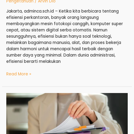
Pengetahuan
/
Arvin Dio
Jakarta, adminca.sch.id – Ketika kita berbicara tentang
efisiensi perkantoran, banyak orang langsung
membayangkan mesin fotokopi canggih, komputer super
cepat, atau sistem digital serba otomatis. Namun
sesungguhnya, efisiensi bukan hanya soal teknologi,
melainkan bagaimana manusia, alat, dan proses bekerja
dalam harmoni untuk mencapai hasil terbaik dengan
sumber daya yang minimal. Dalam dunia administrasi,
efisiensi berarti melakukan
Read More »
Admin
Dokumen
Kantor:
Tugas,
Peran,
dan
Keterampilan