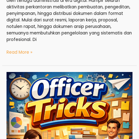
oleh tenaga administrasi di era digital. Hampir seluruh
aktivitas perkantoran melibatkan pembuatan, pengeditan,
penyimpanan, hingga distribusi dokumen dalam format
digital. Mulai dari surat resmi, laporan kerja, proposal,
notulen rapat, hingga dokumen arsip perusahaan,
semuanya membutuhkan pengelolaan yang sistematis dan
profesional. Di
Read More »
Officer
Tricks:
Strategi
Cerdas
Mengelola
Administrasi
Profesional