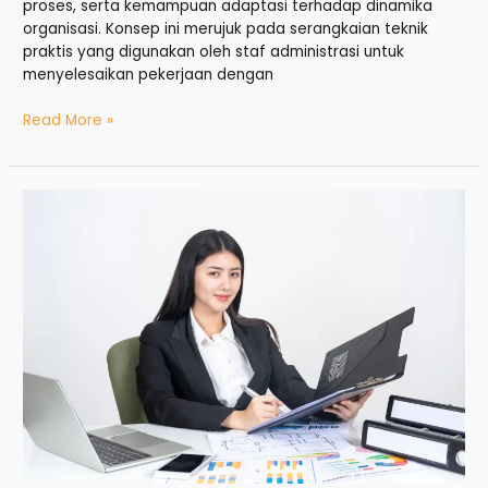
proses, serta kemampuan adaptasi terhadap dinamika
organisasi. Konsep ini merujuk pada serangkaian teknik
praktis yang digunakan oleh staf administrasi untuk
menyelesaikan pekerjaan dengan
Read More »
Administrasi
Harian:
Fondasi
Kerja
Admin
yang
Sering
Dianggap
Sepele
tapi
Sangat
Menentukan