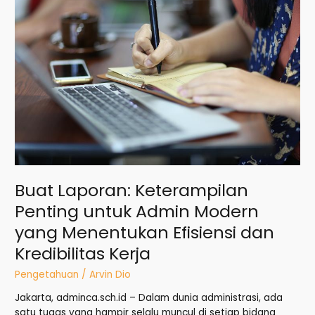
Keterampilan
Penting
untuk
Admin
Modern
yang
Menentukan
Efisiensi
dan
Kredibilitas
Kerja
Buat Laporan: Keterampilan
Penting untuk Admin Modern
yang Menentukan Efisiensi dan
Kredibilitas Kerja
Pengetahuan
/
Arvin Dio
Jakarta, adminca.sch.id – Dalam dunia administrasi, ada
satu tugas yang hampir selalu muncul di setiap bidang