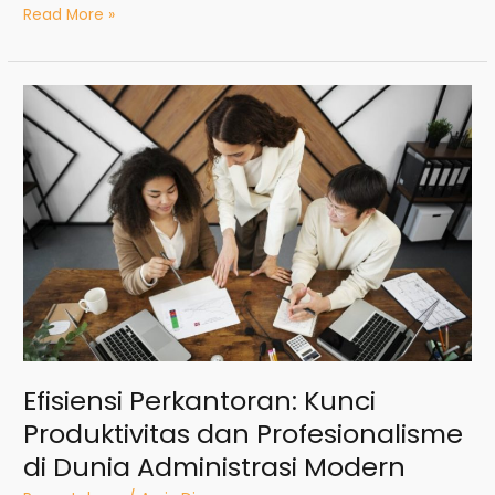
Read More »
Efisiensi
Perkantoran:
Kunci
Produktivitas
dan
Profesionalisme
di
Dunia
Administrasi
Modern
Efisiensi Perkantoran: Kunci
Produktivitas dan Profesionalisme
di Dunia Administrasi Modern