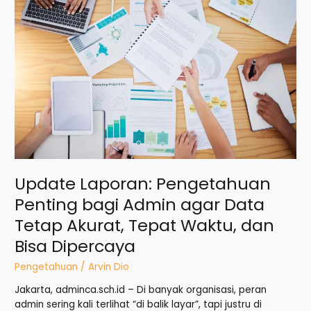
Pengetahuan
Penting
bagi
Admin
agar
Data
Tetap
Akurat,
Tepat
Waktu,
dan
Bisa
Update Laporan: Pengetahuan
Dipercaya
Penting bagi Admin agar Data
Tetap Akurat, Tepat Waktu, dan
Bisa Dipercaya
Pengetahuan
/
Arvin Dio
Jakarta, adminca.sch.id – Di banyak organisasi, peran
admin sering kali terlihat “di balik layar”, tapi justru di