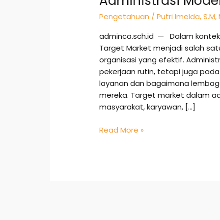
Administrasi Mode
Pengetahuan
/
Putri Imelda, S.M,
adminca.sch.id — Dalam konte
Target Market menjadi salah s
organisasi yang efektif. Adminis
pekerjaan rutin, tetapi juga p
layanan dan bagaimana lembag
mereka. Target market dalam a
masyarakat, karyawan, […]
Read More »