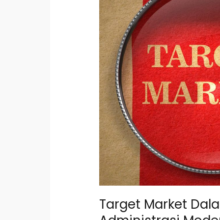
Pemahaman
Administrasi
Modern!
Target Market D