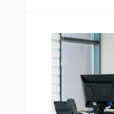
Rahasia
Aktivitas
Harian
Admin:
Di
Balik
Layar
Mesin
Organisasi