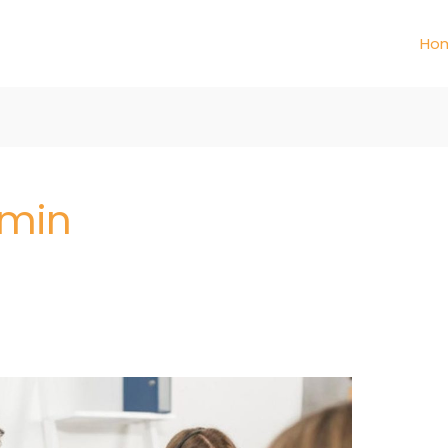
Ho
dmin