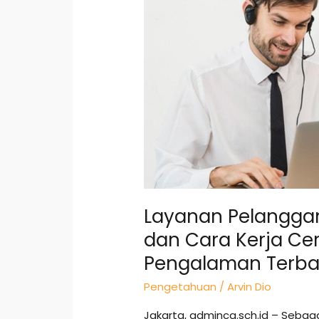
Modern:
Strategi
dan
Cara
Kerja
Cerdas
untuk
Membangun
Pengalaman
Terbaik
Layanan Pelanggan
dan Cara Kerja C
Pengalaman Terba
Pengetahuan
/
Arvin Dio
Jakarta, adminca.sch.id – Sebag