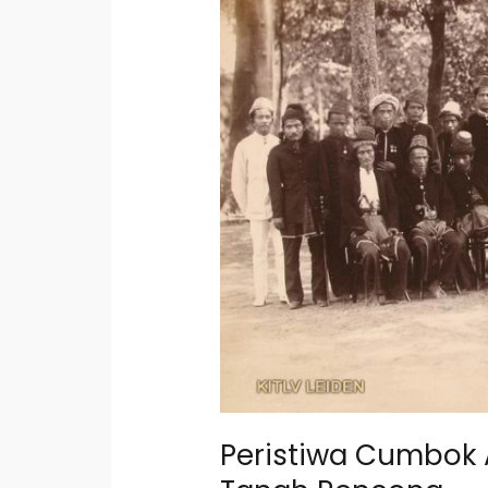
Konflik
Internal
di
Tanah
Rencong
Peristiwa Cumbok Ac