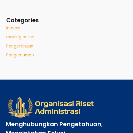
Categories
Inovasi
mading online
Pengetahuan
Pengumuman
Menghubungkan Pengetahuan,
Menciptakan Solusi