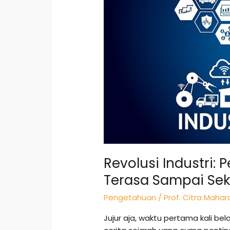
Global
yang
Terasa
Sampai
Sekarang
Revolusi Industri:
Terasa Sampai Se
Pengetahuan
/
Prof. Citra Mahar
Jujur aja, waktu pertama kali belaj