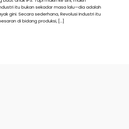
buat anak IPS. Tapi makin ke sini, makin
Industri itu bukan sekadar masa lalu—dia adalah
k gini. Secara sederhana, Revolusi Industri itu
saran di bidang produksi, […]