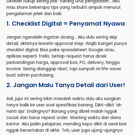
Setelah cukup sering jadi “tukang urus pengadaan”, aku
mau share beberapa tips yang terbukti ampuh menurut
pengalaman jelek dan baik:
1. Checklist Digital = Penyamat Nyawa
Jangan ngandelin ingatan doang… Aku dulu sering skip
detail, akhirnya lewatin approval step. Wajib banget punya
checklist digital. Bisa pake spreadsheet Google atau
aplikasi seperti Trello. Setiap request harus dicek:
perbandingan harga, approval bos, PO, delivery, hingga
invoice. Sering dianggap ribet, tapi sumpah ini life-saver
buat admin purchasing.
2. Jangan Malu Tanya Detail dari User!
Asli, jujur ini sering bikin masalah waktu dulu aku sungkan
tanya balik ke user soal spesifikasi barang. Dikit-dikit ‘ah
nanti aja’. Endingnya? Barang yang dibeli malah nggak
cocok dan harus repeat order. Wasting waktu dan dana
kantor. Aku jadiin pelajaran, mending kepo dikit di awal biar
nggak berantakan di akhir. Toh, user juga ujung-ujungnya