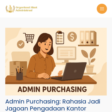
Skip
Post
MAI
to
navigation
MEN
content
Admin Purchasing: Rahasia Jadi
Jagoan Pengadaan Kantor