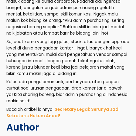
masuk doang ke dunia corporate. Padahal aku ngerasa
banget, pengalaman jadi admin purchasing ngelatih
mental, ketelitian, sampai skill komunikasi. Nggak malu-
maluin kok bilang ke orang, “Aku admin purchasing, sering
negosiasi bareng supplier.” Bahkan skill ini bisa jadi modal
naik jabatan atau lompat karir ke bidang lain, lho!
So, buat kamu yang lagi galau, stuck, atau pengen upgrade
level di dunia pengadaan kantor—ingat, banyak hal kecil
yang menentukan, mulai dari pengetahuan vendor sampai
hubungan internal. Jangan pernah takut ngaku salah,
karena justru blunder kecil bisa jadi pelajaran mahal yang
bikin kamu makin jago di bidang ini.
Kalau ada pengalaman unik, pertanyaan, atau pengen
curhat soal urusan pengadaan, drop komentar di bawah
ya! Kita sharing bareng, biar admin purchasing di Indonesia
makin solid!
Bacalah artikel lainnya:
Secretary Legal: Serunya Jadi
Sekretaris Hukum Andal!
Author