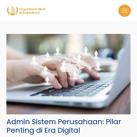
Skip
Post
MAI
to
navigation
MEN
content
Admin Sistem Perusahaan: Pilar
Penting di Era Digital