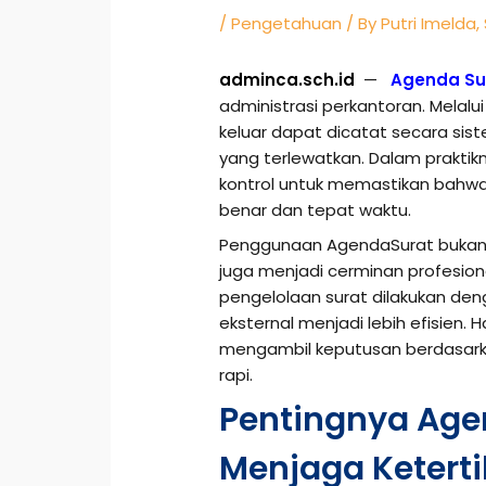
/
Pengetahuan
/ By
Putri Imelda,
adminca.sch.id
—
Agenda Su
administrasi perkantoran. Melalu
keluar dapat dicatat secara sist
yang terlewatkan. Dalam praktik
kontrol untuk memastikan bahwa
benar dan tepat waktu.
Penggunaan AgendaSurat bukan ha
juga menjadi cerminan profesiona
pengelolaan surat dilakukan den
eksternal menjadi lebih efisien
mengambil keputusan berdasark
rapi.
Pentingnya Age
Menjaga Keterti