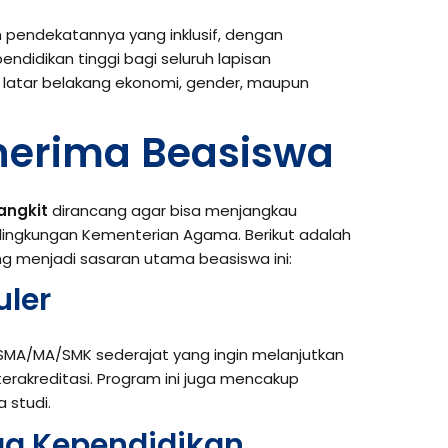
h pendekatannya yang inklusif, dengan
didikan tinggi bagi seluruh lapisan
atar belakang ekonomi, gender, maupun
nerima Beasiswa
angkit
dirancang agar bisa menjangkau
 lingkungan Kementerian Agama. Berikut adalah
g menjadi sasaran utama beasiswa ini:
ler
n SMA/MA/SMK sederajat yang ingin melanjutkan
 terakreditasi. Program ini juga mencakup
 studi.
ga Kependidikan