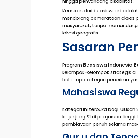
hingga penyandang disabilitas.
Keunikan dari beasiswa ini adala
mendorong pemerataan akses pen
masyarakat, tanpa memandang l
lokasi geografis.
Sasaran Pe
Program
Beasiswa Indonesia B
kelompok-kelompok strategis di
beberapa kategori penerima yan
Mahasiswa Regu
Kategori ini terbuka bagi lulusa
ke jenjang S1 di perguruan tinggi
pembiayaan penuh selama masa
Gur u dan Tena