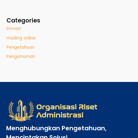
Categories
Inovasi
mading online
Pengetahuan
Pengumuman
Menghubungkan Pengetahuan,
Menciptakan Solusi