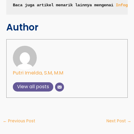
Baca juga artikel menarik lainnya mengenai 
Infogra
Author
Putri Imelda, S.M, M.M
View all posts
←
Previous Post
Next Post
→