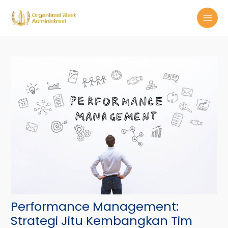
Skip
Post
MAI
to
navigation
MEN
content
Performance Management:
Strategi Jitu Kembangkan Tim