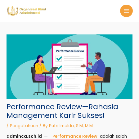
Skip
Post
MAI
to
navigation
MEN
content
Performance Review—Rahasia
Management Karir Sukses!
/
Pengetahuan
/ By
Putri Imelda, S.M, M.M
adminca.sch.id
—
Performance Review
adalah salah