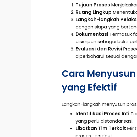
Tujuan Proses
Menjelaska
Ruang Lingkup
Menentukan
Langkah-langkah Pelak
dengan siapa yang bertan
Dokumentasi
Termasuk for
disimpan sebagai bukti pe
Evaluasi dan Revisi
Prosed
diperbaharui sesuai dengan
Cara Menyusun 
yang Efektif
Langkah-langkah menyusun prose
Identifikasi Proses Inti
Ten
yang perlu distandarisasi.
Libatkan Tim Terkait
Mint
proses tersebut.