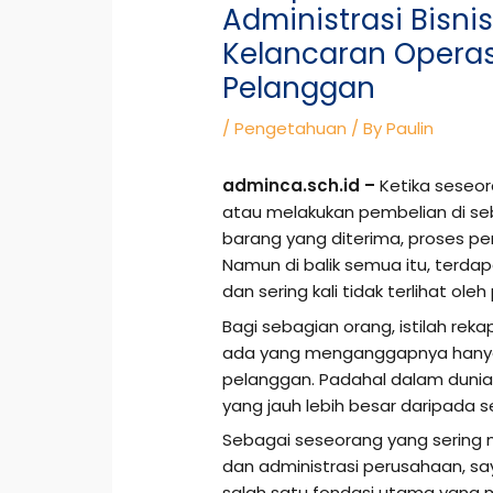
Administrasi Bisn
Kelancaran Opera
Pelanggan
/
Pengetahuan
/ By
Paulin
adminca.sch.id –
Ketika seseo
atau melakukan pembelian di seb
barang yang diterima, proses p
Namun di balik semua itu, terda
dan sering kali tidak terlihat ole
Bagi sebagian orang, istilah re
ada yang menganggapnya hanya
pelanggan. Padahal dalam dunia b
yang jauh lebih besar daripada 
Sebagai seseorang yang sering 
dan administrasi perusahaan, s
salah satu fondasi utama yang m