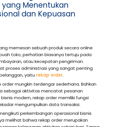
is yang Menentukan
sional dan Kepuasan
rang memesan sebuah produk secara online
uah toko, perhatian biasanya tertuju pada
embayaran, atau kecepatan pengiriman.
pat proses administrasi yang sangat penting
h pelanggan, yaitu
rekap order
.
kap order mungkin terdengar sederhana. Bahkan
 sebagai aktivitas mencatat pesanan
isnis modern, rekap order memiliki fungsi
sekadar mengumpulkan data transaksi.
mengikuti perkembangan operasional bisnis
aya melihat bahwa rekap order merupakan
enjaga kelancaran aktivitas sehari-hari. Tanpa