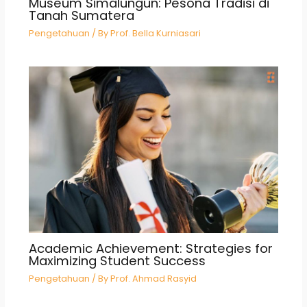
Museum Simalungun: Pesona Tradisi di
Tanah Sumatera
Pengetahuan
/ By
Prof. Bella Kurniasari
Academic Achievement: Strategies for
Maximizing Student Success
Pengetahuan
/ By
Prof. Ahmad Rasyid