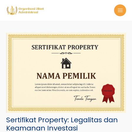
Skip
Post
MAI
to
navigation
MEN
content
Sertifikat Property: Legalitas dan
Keamanan Investasi