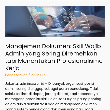
Manajemen
Dokumen:
Skill
Wajib
Admin
yang
Sering
Manajemen Dokumen: Skill Wajib
Diremehkan
tapi
Admin yang Sering Diremehkan
Menentukan
tapi Menentukan Profesionalisme
Profesionalisme
Kerja
Kerja
Pengetahuan
/
Arvin Dio
Jakarta, adminca.sch.id – Di banyak organisasi, posisi
admin sering dianggap sebagai peran pendukung. Tidak
selalu terlihat di depan, jarang disorot, tapi sebenarnya
memegang peran krusial. Salah satu tugas paling penting
dalam dunia administrasi adalah manajemen dokumen.
Tanpa sistem pengelolaan dokumen yang baik, roda