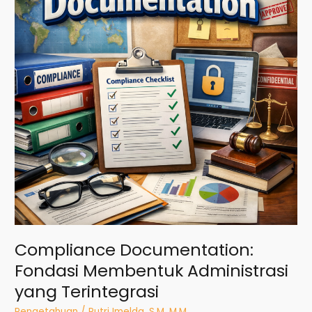
Administrasi
yang
Terintegrasi
Compliance Documentation:
Fondasi Membentuk Administrasi
yang Terintegrasi
Pengetahuan
/
Putri Imelda, S.M, M.M